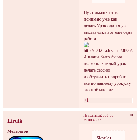
Ну анимашки я то
понимаю уже как
делать.Урок один я уже
выставила,а вот ещё одна
работа
А вааще было бы не
полхо на каждый урок
делать сессию
и обсуждать подробно
всё по данному уроку,ну
это моё мнение...
+1
10
Поделиться
2008-06-
Liruik
29 00:46:23
Модератор
Skarlet