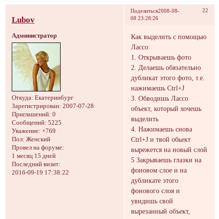
22
Поделиться
2008-08-
Lubov
08 23:28:26
Администратор
Как выделить с помощью
Лассо:
1. Открываешь фото
2. Делаешь обязательно
дубликат этого фото, т.е.
нажимаешь Ctrl+J
3. Обводишь Лассо
Откуда:
Екатеринбург
Зарегистрирован
: 2007-07-28
объект, который хочешь
Приглашений:
0
выделить
Сообщений:
5225
4. Нажимаешь снова
Уважение:
+769
Ctrl+J и твой обьект
Пол:
Женский
Провел на форуме:
вырежется на новый слой
1 месяц 15 дней
5 Закрываешь глазки на
Последний визит:
фоновом слое и на
2016-09-19 17:38:22
дубликате этого
фонового слоя и
увидишь свой
вырезанный объект,