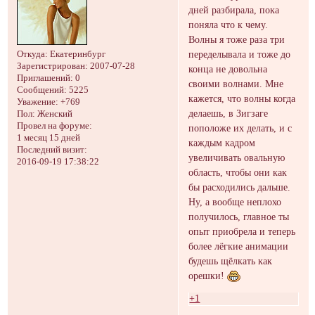
дней разбирала, пока
поняла что к чему.
Волны я тоже раза три
переделывала и тоже до
Откуда:
Екатеринбург
Зарегистрирован
: 2007-07-28
конца не довольна
Приглашений:
0
своими волнами. Мне
Сообщений:
5225
кажется, что волны когда
Уважение:
+769
делаешь, в Зигзаге
Пол:
Женский
Провел на форуме:
поположе их делать, и с
1 месяц 15 дней
каждым кадром
Последний визит:
увеличивать овальную
2016-09-19 17:38:22
область, чтобы они как
бы расходились дальше.
Ну, а вообще неплохо
получилось, главное ты
опыт приобрела и теперь
более лёгкие анимации
будешь щёлкать как
орешки!
+1