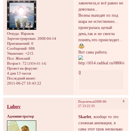
закончила,и всё равно не
довольна...
Волны выходят из под
шара не естественно...
проигралась целый
день,так и не смогла
Откуда:
Израиль
Зарегистрирован
: 2008-04-14
понять,что происходит...
Приглашений:
0
Сообщений:
686
Вот сама работа:
Уважение:
+215
Пол:
Женский
Возраст:
72
[1954-01-14]
Провел на форуме:
0
4 дня 13 часов
Последний визит:
2011-06-27 10:43:22
8
Поделиться
2008-06-
Lubov
27 23:22:33
Администратор
Skarlet
, вообще то это
сложная анимация, я
сама этот урок несколько