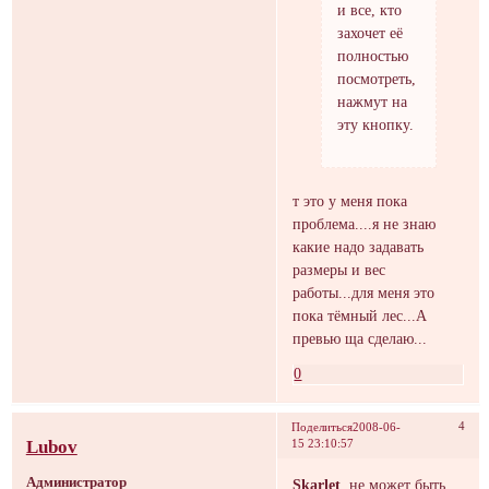
и все, кто
захочет её
полностью
посмотреть,
нажмут на
эту кнопку.
т это у меня пока
проблема....я не знаю
какие надо задавать
размеры и вес
работы...для меня это
пока тёмный лес...А
превью ща сделаю...
0
4
Поделиться
2008-06-
Lubov
15 23:10:57
Администратор
Skarlet
, не может быть,