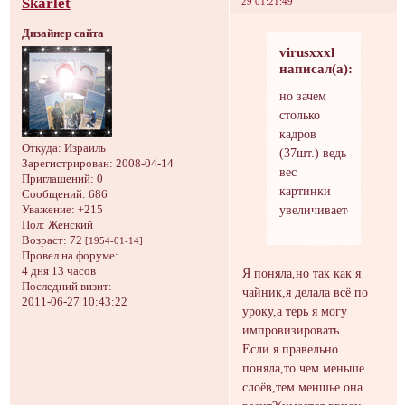
Skarlet
29 01:21:49
Дизайнер сайта
virusxxxl
написал(а):
но зачем
столько
кадров
Откуда:
Израиль
(37шт.) ведь
Зарегистрирован
: 2008-04-14
вес
Приглашений:
0
картинки
Сообщений:
686
увеличивается
Уважение:
+215
Пол:
Женский
Возраст:
72
[1954-01-14]
Провел на форуме:
4 дня 13 часов
Я поняла,но так как я
Последний визит:
чайник,я делала всё по
2011-06-27 10:43:22
уроку,а терь я могу
импровизировать...
Если я правельно
поняла,то чем меньше
слоёв,тем меншье она