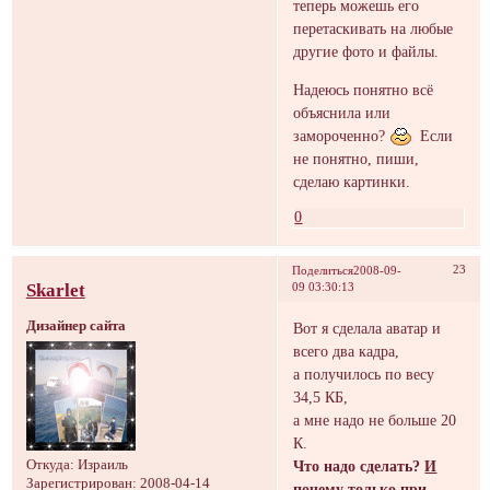
теперь можешь его
перетаскивать на любые
другие фото и файлы.
Надеюсь понятно всё
объяснила или
замороченно?
Если
не понятно, пиши,
сделаю картинки.
0
23
Поделиться
2008-09-
Skarlet
09 03:30:13
Дизайнер сайта
Вот я сделала аватар и
всего два кадра,
а получилось по весу
34,5 КБ,
а мне надо не больше 20
К.
Что надо сделать?
И
Откуда:
Израиль
Зарегистрирован
: 2008-04-14
почему только при