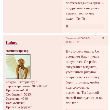
получается,видна грязь.А
по другому я не умею
выделят то,что мне
надо...((((((((
0
20
Поделиться
2008-08-
Lubov
08 00:01:09
Администратор
Ну это дело опыта. Со
временем будет лучше
получаться. Старайся
аккуратнее выделять,
увеличивай рисунок
покрупнее, а кисточку
бери потоньше, чтобы
Откуда:
Екатеринбург
Зарегистрирован
: 2007-07-28
края аккуратнее
Приглашений:
0
выделить. Ты быстрой
Сообщений:
5225
маской пользуешся, я так
Уважение:
+769
поняла?
Пол:
Женский
Провел на форуме: