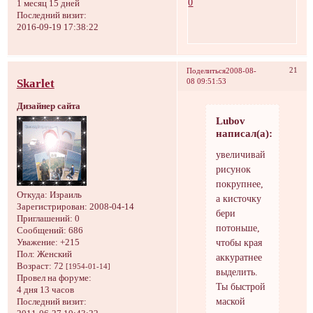
0
1 месяц 15 дней
Последний визит:
2016-09-19 17:38:22
21
Поделиться
2008-08-
Skarlet
08 09:51:53
Дизайнер сайта
Lubov
написал(а):
увеличивай
рисунок
покрупнее,
Откуда:
Израиль
а кисточку
Зарегистрирован
: 2008-04-14
бери
Приглашений:
0
потоньше,
Сообщений:
686
чтобы края
Уважение:
+215
Пол:
Женский
аккуратнее
Возраст:
72
[1954-01-14]
выделить.
Провел на форуме:
Ты быстрой
4 дня 13 часов
маской
Последний визит: