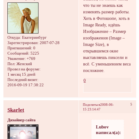
что ты не знаешь как
изменять размер работы.
Хоть в Фотошопе, хоть в
Image Ready, идёшь
Изображение – Размер
изображения (Image –
Откуда:
Екатеринбург
Зарегистрирован
: 2007-07-28
Image Size), в
Приглашений:
0
открывшемся окне
Сообщений:
5225
выставляешь пиксели и
Уважение:
+769
всё. С уменьшением веса
Пол:
Женский
Провел на форуме:
посложнее.
1 месяц 15 дней
Последний визит:
0
2016-09-19 17:38:22
5
Поделиться
2008-06-
Skarlet
15 23:14:47
Дизайнер сайта
Lubov
написал(а):