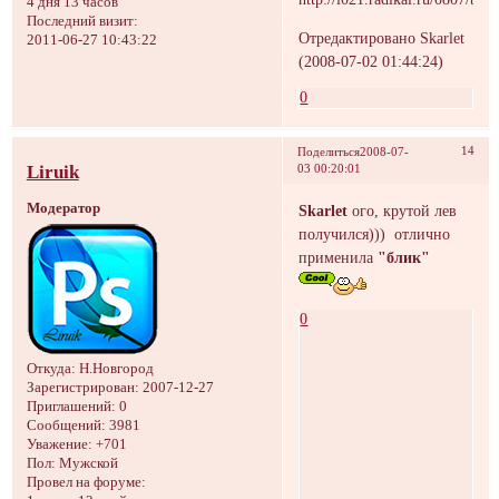
4 дня 13 часов
Последний визит:
Отредактировано Skarlet
2011-06-27 10:43:22
(2008-07-02 01:44:24)
0
14
Поделиться
2008-07-
Liruik
03 00:20:01
Модератор
Skarlet
ого, крутой лев
получился))) отлично
применила
"блик"
0
Откуда:
Н.Новгород
Зарегистрирован
: 2007-12-27
Приглашений:
0
Сообщений:
3981
Уважение:
+701
Пол:
Мужской
Провел на форуме: