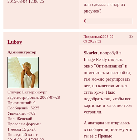
2015-03-04 12:06:25
или сделала аватар из
рисунок?
0
25
Поделиться
2008-09-
Lubov
09 20:29:32
Администратор
Skarlet
, попробуй в
Image Ready открыть
окно "Оптимизация" и
поменять там настройки,
там можно регулировать
вес, но качество может
стать хуже. Надо
Откуда:
Екатеринбург
Зарегистрирован
: 2007-07-28
подобрать так, чтобы вес
Приглашений:
0
картинки и качество тебя
Сообщений:
5225
устроили.
Уважение:
+769
Пол:
Женский
А аватарка не открылась
Провел на форуме:
в сообщении, потому что
1 месяц 15 дней
Последний визит:
ты её с Превью
2016-09-19 17:38:22