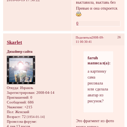
выставила, выставь без
Превью и она откроется.
0
26
Поделиться
2008-09-
Skarlet
11 00:30:41
Дизайнер сайта
faruh
написал(а):
а картинку
сама
рисовала
Откуда:
Израиль
или сделала
Зарегистрирован
: 2008-04-14
аватар из
Приглашений:
0
рисунок?
Сообщений:
686
Уважение:
+215
Пол:
Женский
Возраст:
72
[1954-01-14]
Это фрагмент из фото
Провел на форуме:
4 дня 13 часов
моего котика