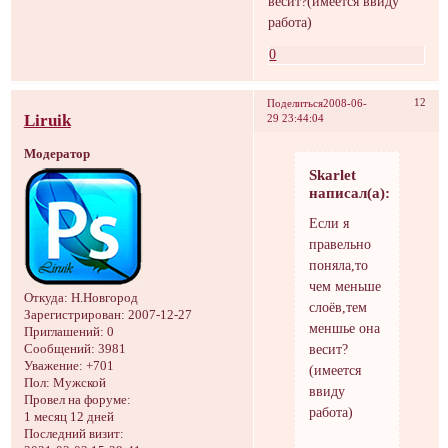
весит?(имеется ввиду
работа)
0
12
Поделиться
2008-06-
Liruik
29 23:44:04
Модератор
Skarlet
написал(а):
Если я
правельно
поняла,то
чем меньше
Откуда:
Н.Новгород
слоёв,тем
Зарегистрирован
: 2007-12-27
меншье она
Приглашений:
0
весит?
Сообщений:
3981
Уважение:
+701
(имеется
Пол:
Мужской
ввиду
Провел на форуме:
работа)
1 месяц 12 дней
Последний визит: