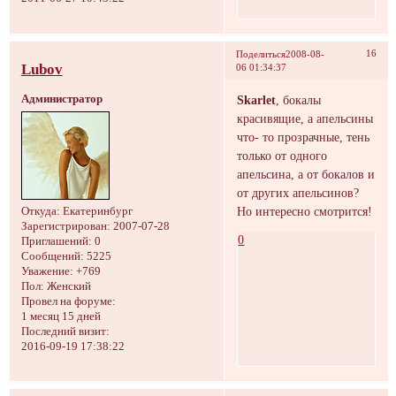
16
Поделиться
2008-08-
Lubov
06 01:34:37
Администратор
Skarlet
, бокалы
красивящие, а апельсины
что- то прозрачные, тень
только от одного
апельсина, а от бокалов и
от других апельсинов?
Но интересно смотрится!
Откуда:
Екатеринбург
Зарегистрирован
: 2007-07-28
0
Приглашений:
0
Сообщений:
5225
Уважение:
+769
Пол:
Женский
Провел на форуме:
1 месяц 15 дней
Последний визит:
2016-09-19 17:38:22