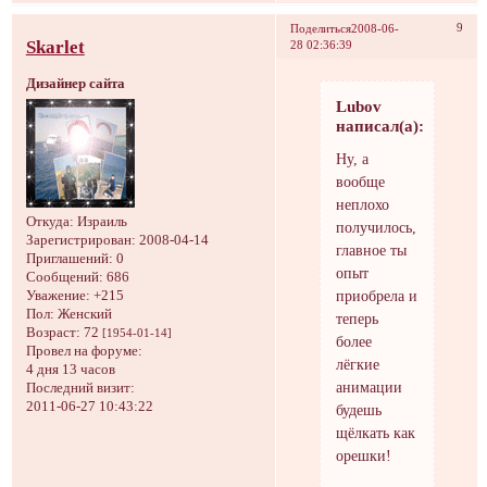
9
Поделиться
2008-06-
Skarlet
28 02:36:39
Дизайнер сайта
Lubov
написал(а):
Ну, а
вообще
неплохо
Откуда:
Израиль
получилось,
Зарегистрирован
: 2008-04-14
главное ты
Приглашений:
0
опыт
Сообщений:
686
приобрела и
Уважение:
+215
Пол:
Женский
теперь
Возраст:
72
[1954-01-14]
более
Провел на форуме:
лёгкие
4 дня 13 часов
анимации
Последний визит:
2011-06-27 10:43:22
будешь
щёлкать как
орешки!