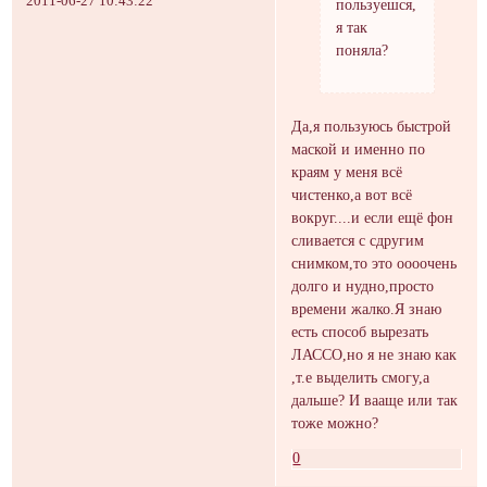
2011-06-27 10:43:22
пользуешся,
я так
поняла?
Да,я пользуюсь быстрой
маской и именно по
краям у меня всё
чистенко,а вот всё
вокруг....и если ещё фон
сливается с сдругим
снимком,то это оооочень
долго и нудно,просто
времени жалко.Я знаю
есть способ вырезать
ЛАССО,но я не знаю как
,т.е выделить смогу,а
дальше? И вааще или так
тоже можно?
0