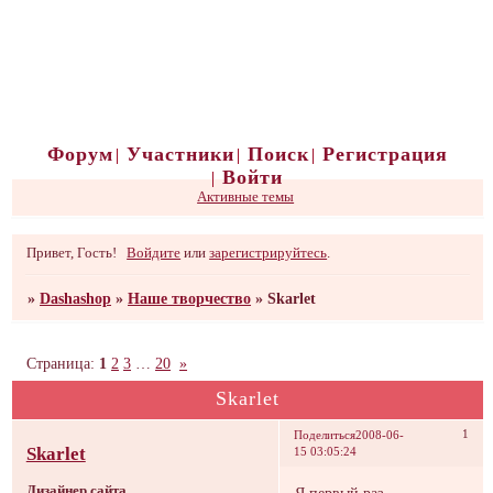
Форум
Участники
Поиск
Регистрация
Войти
Активные темы
Привет, Гость!
Войдите
или
зарегистрируйтесь
.
»
Dashashop
»
Наше творчество
»
Skarlet
Страница:
1
2
3
…
20
»
Skarlet
1
Поделиться
2008-06-
Skarlet
15 03:05:24
Дизайнер сайта
Я первый раз