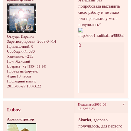
попробовала выставить
свою работу и не знаю
или правельно у меня
получилось?
Откуда:
Израиль
Зарегистрирован
: 2008-04-14
0
Приглашений:
0
Сообщений:
686
Уважение:
+215
Пол:
Женский
Возраст:
72
[1954-01-14]
Провел на форуме:
4 дня 13 часов
Последний визит:
2011-06-27 10:43:22
2
Поделиться
2008-06-
Lubov
15 22:52:23
Администратор
Skarlet
, здорово
получилось, для первого