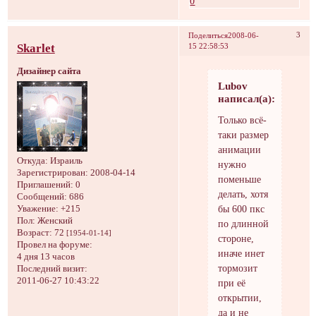
0
3
Поделиться
2008-06-
Skarlet
15 22:58:53
Дизайнер сайта
Lubov
написал(а):
Только всё-
таки размер
анимации
Откуда:
Израиль
нужно
Зарегистрирован
: 2008-04-14
поменьше
Приглашений:
0
делать, хотя
Сообщений:
686
бы 600 пкс
Уважение:
+215
Пол:
Женский
по длинной
Возраст:
72
[1954-01-14]
стороне,
Провел на форуме:
иначе инет
4 дня 13 часов
тормозит
Последний визит:
2011-06-27 10:43:22
при её
открытии,
да и не