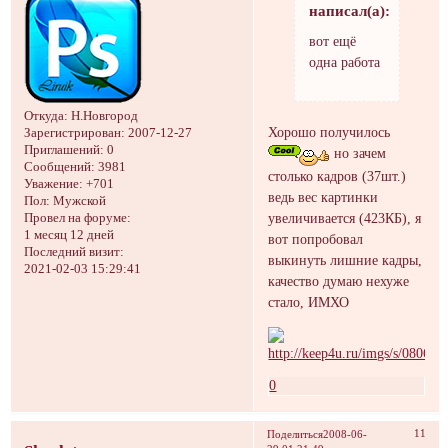
написал(а):
вот ещё
одна работа
Откуда:
Н.Новгород
Хорошо получилось
Зарегистрирован
: 2007-12-27
Приглашений:
0
но зачем
Сообщений:
3981
столько кадров (37шт.)
Уважение:
+701
ведь вес картинки
Пол:
Мужской
увеличивается (423КБ), я
Провел на форуме:
1 месяц 12 дней
вот попробовал
Последний визит:
выкинуть лишние кадры,
2021-02-03 15:29:41
качество думаю нехуже
стало, ИМХО
0
11
Поделиться
2008-06-