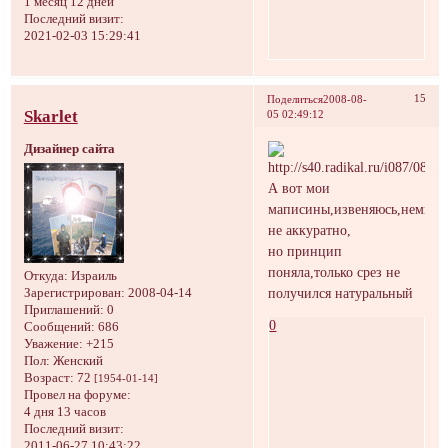
1 месяц 12 дней
Последний визит:
2021-02-03 15:29:41
15
Поделиться
2008-08-
Skarlet
05 02:49:12
Дизайнер сайта
А вот мои
маписины,извеняюсь,немног
не аккуратно,
но принцип
поняла,только срез не
Откуда:
Израиль
получился натуральный
Зарегистрирован
: 2008-04-14
Приглашений:
0
0
Сообщений:
686
Уважение:
+215
Пол:
Женский
Возраст:
72
[1954-01-14]
Провел на форуме:
4 дня 13 часов
Последний визит:
2011-06-27 10:43:22