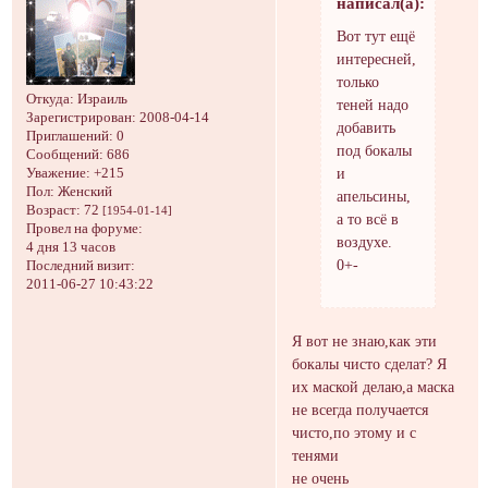
написал(а):
Вот тут ещё
интересней,
только
Откуда:
Израиль
теней надо
Зарегистрирован
: 2008-04-14
добавить
Приглашений:
0
под бокалы
Сообщений:
686
и
Уважение:
+215
Пол:
Женский
апельсины,
Возраст:
72
[1954-01-14]
а то всё в
Провел на форуме:
воздухе.
4 дня 13 часов
0+-
Последний визит:
2011-06-27 10:43:22
Я вот не знаю,как эти
бокалы чисто сделат? Я
их маской делаю,а маска
не всегда получается
чисто,по этому и с
тенями
не очень