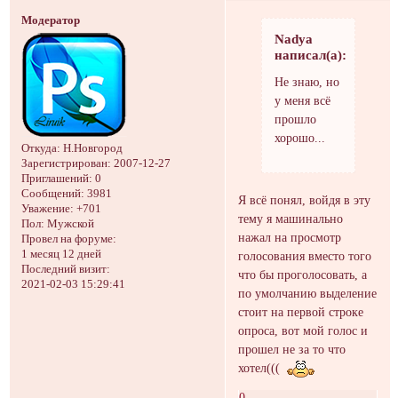
Модератор
Nadya
написал(а):
Не знаю, но
у меня всё
прошло
хорошо...
Откуда:
Н.Новгород
Зарегистрирован
: 2007-12-27
Приглашений:
0
Сообщений:
3981
Я всё понял, войдя в эту
Уважение:
+701
тему я машинально
Пол:
Мужской
нажал на просмотр
Провел на форуме:
1 месяц 12 дней
голосования вместо того
Последний визит:
что бы проголосовать, а
2021-02-03 15:29:41
по умолчанию выделение
стоит на первой строке
опроса, вот мой голос и
прошел не за то что
хотел(((
0