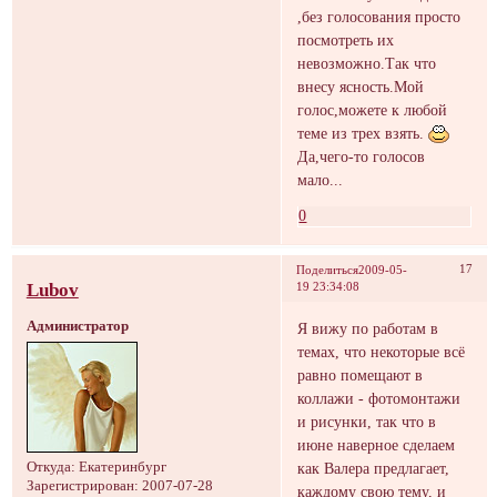
,без голосования просто
посмотреть их
невозможно.Так что
внесу ясность.Мой
голос,можете к любой
теме из трех взять.
Да,чего-то голосов
мало...
0
17
Поделиться
2009-05-
Lubov
19 23:34:08
Администратор
Я вижу по работам в
темах, что некоторые всё
равно помещают в
коллажи - фотомонтажи
и рисунки, так что в
июне наверное сделаем
как Валера предлагает,
Откуда:
Екатеринбург
Зарегистрирован
: 2007-07-28
каждому свою тему, и