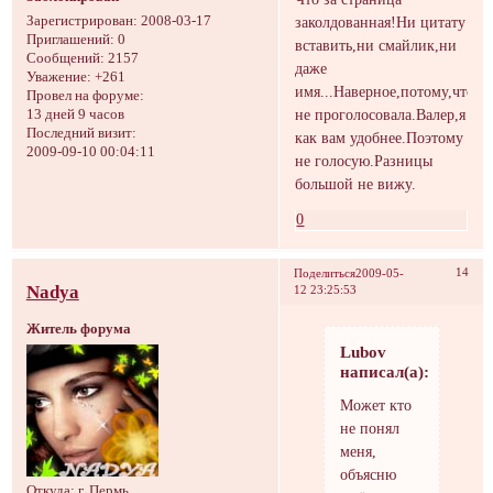
заколдованная!Ни цитату
Зарегистрирован
: 2008-03-17
Приглашений:
0
вставить,ни смайлик,ни
Сообщений:
2157
даже
Уважение:
+261
имя...Наверное,потому,что
Провел на форуме:
не проголосовала.Валер,я
13 дней 9 часов
Последний визит:
как вам удобнее.Поэтому
2009-09-10 00:04:11
не голосую.Разницы
большой не вижу.
0
14
Поделиться
2009-05-
Nadya
12 23:25:53
Житель форума
Lubov
написал(а):
Может кто
не понял
меня,
объясню
Откуда:
г. Пермь