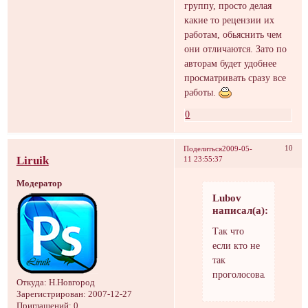
группу, просто делая
какие то рецензии их
работам, обьяснить чем
они отличаются. Зато по
авторам будет удобнее
просматривать сразу все
работы.
0
10
Поделиться
2009-05-
Liruik
11 23:55:37
Модератор
Lubov
написал(а):
Так что
если кто не
так
проголосовал
Откуда:
Н.Новгород
Зарегистрирован
: 2007-12-27
Приглашений:
0