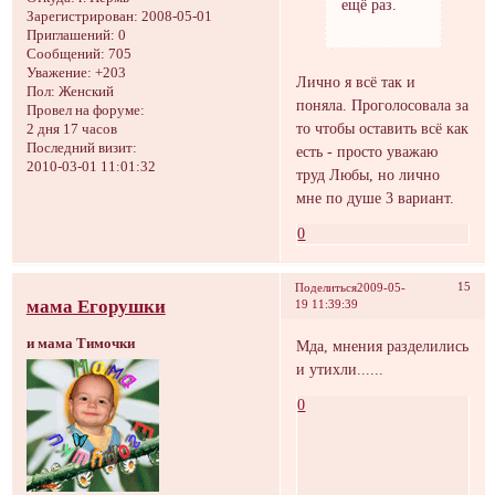
ещё раз.
Зарегистрирован
: 2008-05-01
Приглашений:
0
Сообщений:
705
Уважение:
+203
Лично я всё так и
Пол:
Женский
поняла. Проголосовала за
Провел на форуме:
то чтобы оставить всё как
2 дня 17 часов
Последний визит:
есть - просто уважаю
2010-03-01 11:01:32
труд Любы, но лично
мне по душе 3 вариант.
0
15
Поделиться
2009-05-
мама Егорушки
19 11:39:39
и мама Тимочки
Мда, мнения разделились
и утихли......
0