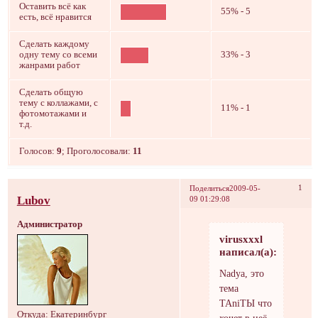
Оставить всё как
55% - 5
есть, всё нравится
Сделать каждому
одну тему со всеми
33% - 3
жанрами работ
Сделать общую
тему с коллажами, с
11% - 1
фотомотажами и
т.д.
Голосов:
9
;
Проголосовали:
11
1
Поделиться
2009-05-
Lubov
09 01:29:08
Администратор
virusxxxl
написал(а):
Nadya, это
тема
TAniTЫ что
Откуда:
Екатеринбург
хочет в неё