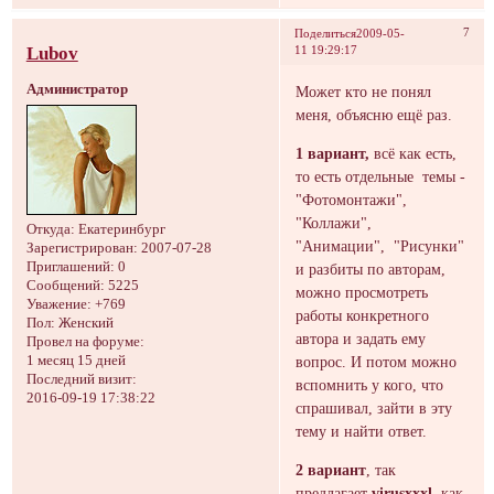
7
Поделиться
2009-05-
Lubov
11 19:29:17
Администратор
Может кто не понял
меня, объясню ещё раз.
1 вариант,
всё как есть,
то есть отдельные темы -
"Фотомонтажи",
"Коллажи",
Откуда:
Екатеринбург
"Анимации", "Рисунки"
Зарегистрирован
: 2007-07-28
Приглашений:
0
и разбиты по авторам,
Сообщений:
5225
можно просмотреть
Уважение:
+769
работы конкретного
Пол:
Женский
автора и задать ему
Провел на форуме:
вопрос. И потом можно
1 месяц 15 дней
Последний визит:
вспомнить у кого, что
2016-09-19 17:38:22
спрашивал, зайти в эту
тему и найти ответ.
2 вариант
, так
предлагает
virusxxxl
, как