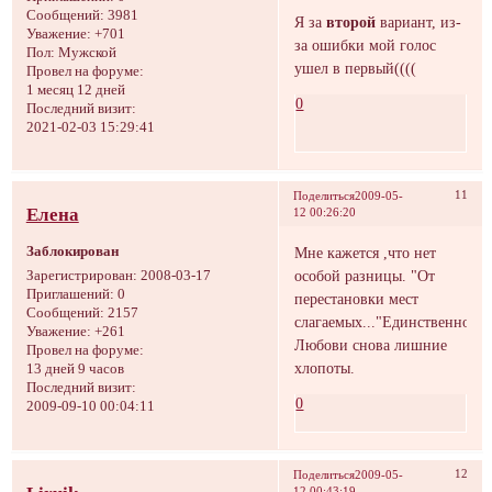
Сообщений:
3981
Я за
второй
вариант, из-
Уважение:
+701
за ошибки мой голос
Пол:
Мужской
ушел в первый((((
Провел на форуме:
1 месяц 12 дней
0
Последний визит:
2021-02-03 15:29:41
11
Поделиться
2009-05-
Елена
12 00:26:20
Заблокирован
Мне кажется ,что нет
особой разницы. "От
Зарегистрирован
: 2008-03-17
Приглашений:
0
перестановки мест
Сообщений:
2157
слагаемых..."Единственное,ч
Уважение:
+261
Любови снова лишние
Провел на форуме:
хлопоты.
13 дней 9 часов
Последний визит:
0
2009-09-10 00:04:11
12
Поделиться
2009-05-
12 00:43:19