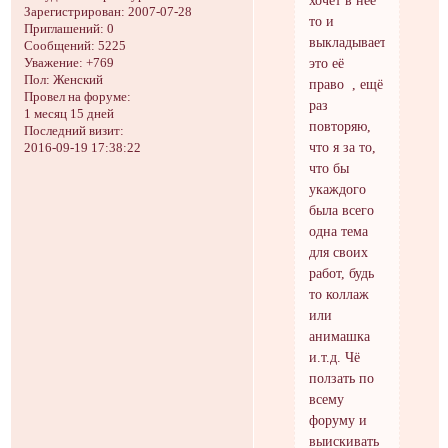
Зарегистрирован
: 2007-07-28
то и
Приглашений:
0
выкладывает
Сообщений:
5225
это её
Уважение:
+769
Пол:
Женский
право , ещё
Провел на форуме:
раз
1 месяц 15 дней
повторяю,
Последний визит:
что я за то,
2016-09-19 17:38:22
что бы
укаждого
была всего
одна тема
для своих
работ, будь
то коллаж
или
анимашка
и.т.д. Чё
ползать по
всему
форуму и
выискивать