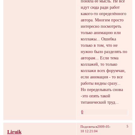
поняла её мысль. Не все
идут сюда ради работ
какого-то определённого
автора. Многим просто
интересно посмотреть
только анимацию или
коллажы... Ошибка
только в том, что не
нужно было разделять по
авторам... Если тема
коллажей, то только
коллажи всех форумчан,
если анимация - то все
работы видны сразу...
Но переделывать снова
-это опять такой
титанический труд...
0
5
Поделиться
2009-05-
Liruik
10 12:21:04