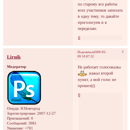
по старому все работы
всех участников запихать
в одну тему, то давайте
проголосуем и я
переделаю.
0
2
Поделиться
2009-05-
Liruik
09 10:07:52
Модератор
Не работает голосовалка
нажал второй
пункт, а мой голос не
прошел(((
0
Откуда:
Н.Новгород
Зарегистрирован
: 2007-12-27
Приглашений:
0
Сообщений:
3981
Уважение:
+701