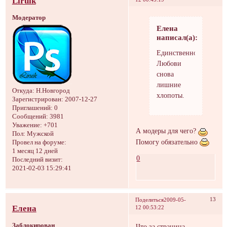
Liruik
Модератор
Елена
написал(а):
Единственное,что
Любови
снова
лишние
Откуда:
Н.Новгород
хлопоты.
Зарегистрирован
: 2007-12-27
Приглашений:
0
Сообщений:
3981
Уважение:
+701
А модеры для чего?
Пол:
Мужской
Помогу обязательно
Провел на форуме:
1 месяц 12 дней
0
Последний визит:
2021-02-03 15:29:41
13
Поделиться
2009-05-
Елена
12 00:53:22
Заблокирован
Что за страница