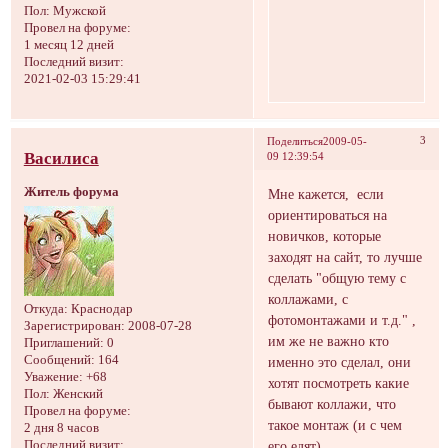
Пол:
Мужской
Провел на форуме:
1 месяц 12 дней
Последний визит:
2021-02-03 15:29:41
3
Поделиться
2009-05-
Василиса
09 12:39:54
Житель форума
Мне кажется, если
ориентироваться на
новичков, которые
заходят на сайт, то лучше
сделать "общую тему с
коллажами, с
Откуда:
Краснодар
фотомонтажами и т.д." ,
Зарегистрирован
: 2008-07-28
им же не важно кто
Приглашений:
0
Сообщений:
164
именно это сделал, они
Уважение:
+68
хотят посмотреть какие
Пол:
Женский
бывают коллажи, что
Провел на форуме:
такое монтаж (и с чем
2 дня 8 часов
его едят).
Последний визит: