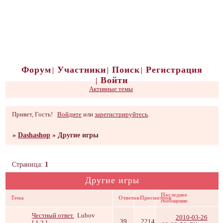
Форум
Участники
Поиск
Регистрация
Войти
Активные темы
Привет, Гость!
Войдите
или
зарегистрируйтесь
.
»
Dashashop
»
Другие игры
Страница:
1
Другие игры
Последнее
Тема
Ответов
Просмотров
сообщение
Честный ответ.
Lubov
2010-03-26
39
2214
[
1
2
]