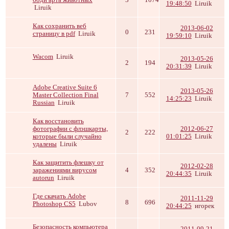
19:48:50
Liruik
Liruik
Как сохранить веб
2013-06-02
0
231
страницу в pdf
Liruik
19:59:10
Liruik
Wacom
Liruik
2013-05-26
2
194
20:31:39
Liruik
Adobe Creative Suite 6
2013-05-26
Master Collection Final
7
552
14:25:23
Liruik
Russian
Liruik
Как восстановить
фотографии с флэшкарты,
2012-06-27
2
222
которые были случайно
01:01:25
Liruik
удалены
Liruik
Как защитить флешку от
2012-02-28
заражениями вирусом
4
352
20:44:35
Liruik
autorun
Liruik
Где скачать Adobe
2011-11-29
8
696
Photoshop CS5
Lubov
20:44:25
игорек
Безопасность компьютера
2011-09-21