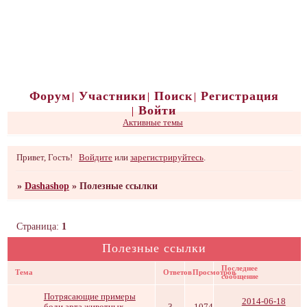
Форум
Участники
Поиск
Регистрация
Войти
Активные темы
Привет, Гость!
Войдите
или
зарегистрируйтесь
.
»
Dashashop
»
Полезные ссылки
Страница:
1
Полезные ссылки
Последнее
Тема
Ответов
Просмотров
сообщение
Потрясающие примеры
2014-06-18
боди арта животных
3
1074