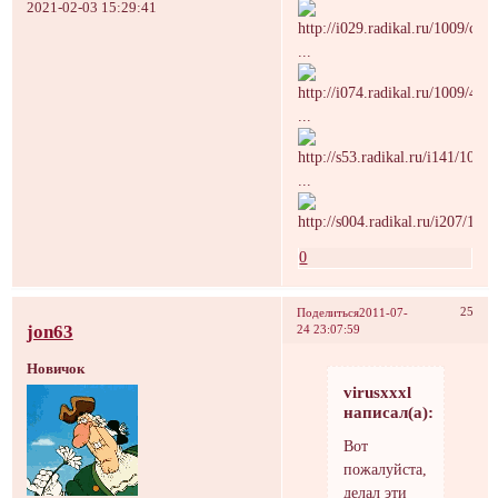
2021-02-03 15:29:41
...
...
...
0
25
Поделиться
2011-07-
jon63
24 23:07:59
Новичок
virusxxxl
написал(а):
Вот
пожалуйста,
делал эти