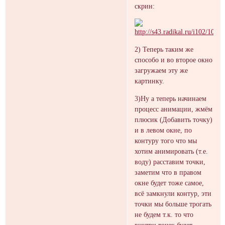
скрин:
2) Теперь таким же
способо и во второе окно
загружаем эту же
картинку.
3)Ну а теперь начинаем
процесс анимации, жмём
плюсик (Добавить точку)
и в левом окне, по
контуру того что мы
хотим анимировать (т.е.
воду) расставим точки,
заметим что в правом
окне будет тоже самое,
всё замкнули контур, эти
точки мы больше трогать
не будем т.к. то что
внутри точек будет