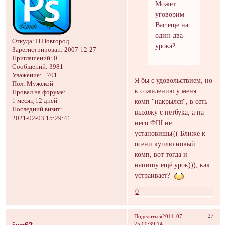
Может
уговорим
Вас еще на
один-два
Откуда:
Н.Новгород
урока?
Зарегистрирован
: 2007-12-27
Приглашений:
0
Сообщений:
3981
Уважение:
+701
Я бы с удовольствием, но
Пол:
Мужской
к сожалению у меня
Провел на форуме:
1 месяц 12 дней
комп "накрылся", в сеть
Последний визит:
выхожу с нетбука, а на
2021-02-03 15:29:41
него ФШ не
установишь((( Ближе к
осени куплю новый
комп, вот тогда и
напишу ещё урок))), как
устраивает?
0
27
Поделиться
2011-07-
25 00:39:14