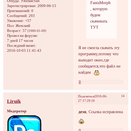
Откуда:
Узбекистан
FantaMorph
Зарегистрирован
: 2009-06-15
, которую
Приглашений:
0
будем
Сообщений:
293
скачивать
Уважение:
+57
Пол:
Женский
ТУТ
Возраст:
57
[1969-01-09]
Провел на форуме:
7 дней 17 часов
Последний визит:
Я не смогла скачать эту
2016-10-03 11:41:43
программу,потому что
выходит окно,где
сообщается,что файл не
найден
0
14
Поделиться
2010-06-
Liruik
27 17:29:10
Модератор
дези
, Ссылка исправлена
0