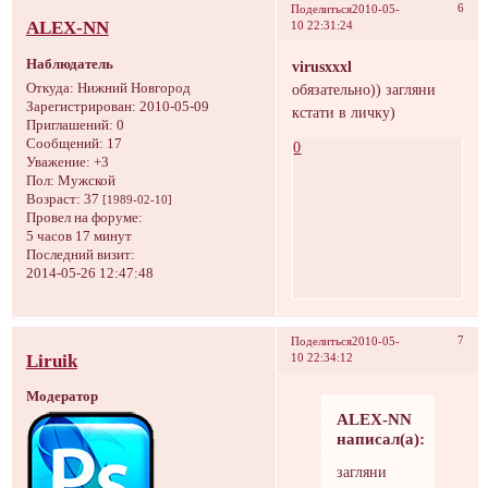
6
Поделиться
2010-05-
ALEX-NN
10 22:31:24
Наблюдатель
virusxxxl
обязательно)) загляни
Откуда:
Hижний Hовгород
Зарегистрирован
: 2010-05-09
кстати в личку)
Приглашений:
0
Сообщений:
17
0
Уважение:
+3
Пол:
Мужской
Возраст:
37
[1989-02-10]
Провел на форуме:
5 часов 17 минут
Последний визит:
2014-05-26 12:47:48
7
Поделиться
2010-05-
Liruik
10 22:34:12
Модератор
ALEX-NN
написал(а):
загляни