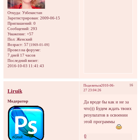
Откуда:
Узбекистан
Зарегистрирован
: 2009-06-15
Приглашений:
0
Сообщений:
293
Уважение:
+57
Пол:
Женский
Возраст:
57
[1969-01-09]
Провел на форуме:
7 дней 17 часов
Последний визит:
2016-10-03 11:41:43
16
Поделиться
2010-06-
Liruik
27 23:04:26
Модератор
Да вроде бы как и не за
что))) Будем ждать твоих
результатов в освоении
этой программы
0