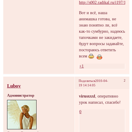
Вот и всё, наша
анимашка готова, не
знаю понятно ли, всё
как-то сумбурно, надеюсь
тапочками не закидаете,
будут вопросы задавайте,
постораюсь ответить
всем
+1
2
Поделиться
2010-04-
Lubov
19 14:14:05
Администратор
virusxxxl
, оперативно
урок написал, спасибо!
0