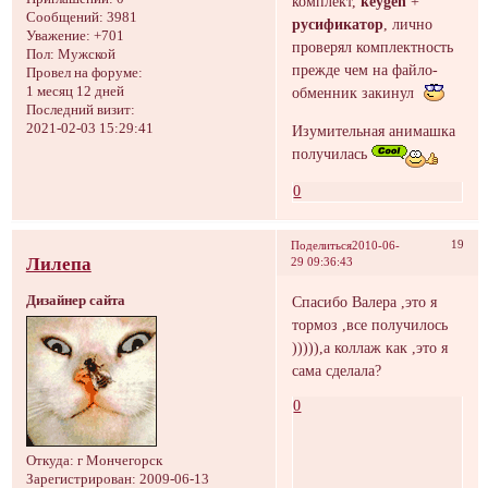
комплект,
keygen
+
Сообщений:
3981
русификатор
, лично
Уважение:
+701
проверял комплектность
Пол:
Мужской
прежде чем на файло-
Провел на форуме:
1 месяц 12 дней
обменник закинул
Последний визит:
2021-02-03 15:29:41
Изумительная анимашка
получилась
0
19
Поделиться
2010-06-
Лилепа
29 09:36:43
Дизайнер сайта
Спасибо Валера ,это я
тормоз ,все получилось
))))),а коллаж как ,это я
сама сделала?
0
Откуда:
г Мончегорск
Зарегистрирован
: 2009-06-13