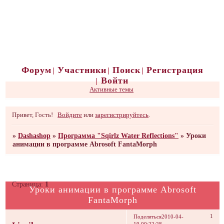
Форум
Участники
Поиск
Регистрация
Войти
Активные темы
Привет, Гость!
Войдите
или
зарегистрируйтесь
.
»
Dashashop
»
Программа "Sqirlz Water Reflections"
»
Уроки
анимации в программе Abrosoft FantaMorph
Страница:
1
Уроки анимации в программе Abrosoft
FantaMorph
1
Поделиться
2010-04-