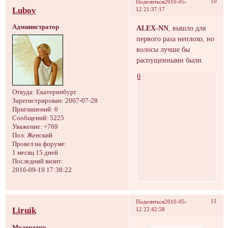
10
Поделиться
2010-05-
Lubov
12 21:37:17
Администратор
ALEX-NN
, вышло для
первого раза неплохо, но
волосы лучше бы
распущенными были.
0
Откуда:
Екатеринбург
Зарегистрирован
: 2007-07-28
Приглашений:
0
Сообщений:
5225
Уважение:
+769
Пол:
Женский
Провел на форуме:
1 месяц 15 дней
Последний визит:
2016-09-19 17:38:22
11
Поделиться
2010-05-
Liruik
12 22:42:58
Модератор