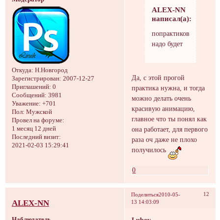
ALEX-NN
написал(а):
попрактиковаться
надо будет
Откуда:
Н.Новгород
Да, с этой прогой
Зарегистрирован
: 2007-12-27
Приглашений:
0
практика нужна, и тогда
Сообщений:
3981
можно делать очень
Уважение:
+701
красивую анимацию,
Пол:
Мужской
главное что ты понял как
Провел на форуме:
1 месяц 12 дней
она работает, для первого
Последний визит:
раза оч даже не плохо
2021-02-03 15:29:41
получилось
0
12
Поделиться
2010-05-
ALEX-NN
13 14:03:09
Наблюдатель