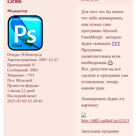
Liruik
19 00:22:28
Модератор
Для того что бы начать
что либо анимировать,
нам нужна сама
программа Abrosoft
FantaMorph , которую
будем скачивать
ТУТ
Программа
Откуда:
Н.Новгород
укомплектована всем
Зарегистрирован
: 2007-12-27
необходимым
Приглашений:
0
Всё, допустим вы всё
Сообщений:
3981
сделали и программа уже
Уважение:
+701
Пол:
Мужской
установлена, теперь
Провел на форуме:
начнём урок:
1 месяц 12 дней
Последний визит:
Анимировать будем эту
2021-02-03 15:29:41
картинку:
Запускаем прграмму