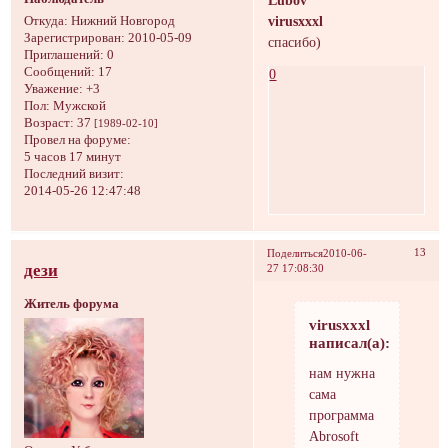
Lubov
virusxxxl
Откуда:
Hижний Hовгород
Зарегистрирован
: 2010-05-09
спасибо)
Приглашений:
0
Сообщений:
17
0
Уважение:
+3
Пол:
Мужской
Возраст:
37
[1989-02-10]
Провел на форуме:
5 часов 17 минут
Последний визит:
2014-05-26 12:47:48
13
Поделиться
2010-06-
дези
27 17:08:30
Житель форума
virusxxxl
написал(а):
нам нужна
сама
программа
Abrosoft