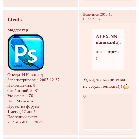
5
Поделиться
2010-05-
Liruik
10 22:21:37
Модератор
ALEX-NN
написал(а):
поэксперементирую
)
Откуда:
Н.Новгород
Удачи, только результат
Зарегистрирован
: 2007-12-27
Приглашений:
0
не забудь показать)))
Сообщений:
3981
0
Уважение:
+701
Пол:
Мужской
Провел на форуме:
1 месяц 12 дней
Последний визит:
2021-02-03 15:29:41