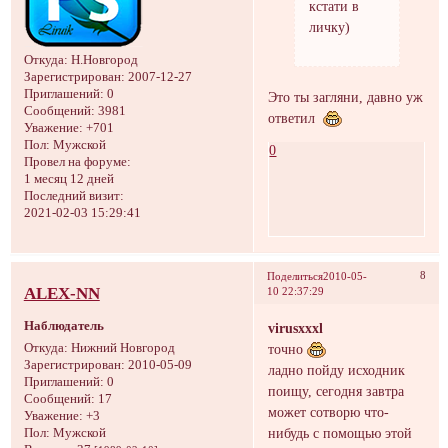
кстати в
личку)
Откуда:
Н.Новгород
Зарегистрирован
: 2007-12-27
Приглашений:
0
Это ты загляни, давно уж
Сообщений:
3981
ответил
Уважение:
+701
Пол:
Мужской
0
Провел на форуме:
1 месяц 12 дней
Последний визит:
2021-02-03 15:29:41
8
Поделиться
2010-05-
ALEX-NN
10 22:37:29
Наблюдатель
virusxxxl
точно
Откуда:
Hижний Hовгород
Зарегистрирован
: 2010-05-09
ладно пойду исходник
Приглашений:
0
поищу, сегодня завтра
Сообщений:
17
может сотворю что-
Уважение:
+3
нибудь с помощью этой
Пол:
Мужской