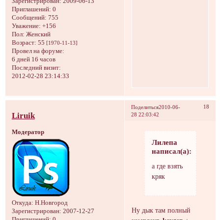
Зарегистрирован
: 2009-06-13
Приглашений:
0
Сообщений:
755
Уважение:
+156
Пол:
Женский
Возраст:
55
[1970-11-13]
Провел на форуме:
6 дней 16 часов
Последний визит:
2012-02-28 23:14:33
18
Поделиться
2010-06-
Liruik
28 22:03:42
Модератор
Лилепа
написал(а):
а где взять
кряк
Откуда:
Н.Новгород
Ну дык там полный
Зарегистрирован
: 2007-12-27
Приглашений:
0