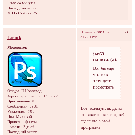
1 час 24 минуты
Последний визит:
2011-07-26 22:25:15
24
Поделиться
2011-07-
Liruik
24 22:44:48
Модератор
jon63
написал(а):
Вот бы еще
что-то в
этом духе
посмотреть
Откуда:
Н.Новгород
Зарегистрирован
: 2007-12-27
Приглашений:
0
Сообщений:
3981
Вот пожалуйста, делал
Уважение:
+701
эти аватры на заказ, всё
Пол:
Мужской
сделанно в этой
Провел на форуме:
1 месяц 12 дней
программе:
Последний визит: