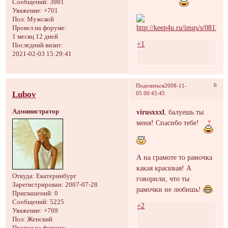
Сообщений:
3981
Уважение:
+701
Пол:
Мужской
Провел на форуме:
1 месяц 12 дней
+1
Последний визит:
2021-02-03 15:29:41
6
Поделиться
2008-11-
Lubov
05 00:45:45
Администратор
virusxxxl
, балуешь ты
меня! Спасибо тебе!
А на грамоте то рамочка
какая красивая! А
Откуда:
Екатеринбург
говорили, что ты
Зарегистрирован
: 2007-07-28
рамочки не любишь!
Приглашений:
0
Сообщений:
5225
+2
Уважение:
+769
Пол:
Женский
Провел на форуме: