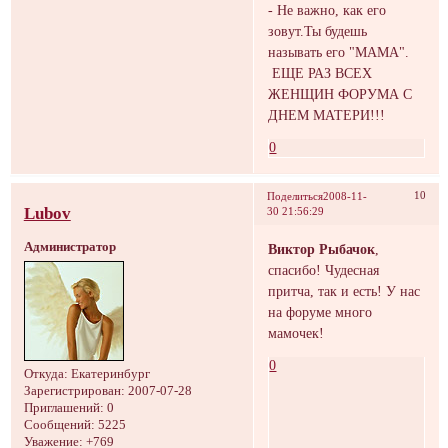
- Не важно, как его
зовут.Ты будешь
называть его "МАМА".
ЕЩЕ РАЗ ВСЕХ
ЖЕНЩИН ФОРУМА С
ДНЕМ МАТЕРИ!!!
0
10
Поделиться
2008-11-
Lubov
30 21:56:29
Администратор
Виктор Рыбачок
,
спасибо! Чудесная
притча, так и есть! У нас
на форуме много
мамочек!
0
Откуда:
Екатеринбург
Зарегистрирован
: 2007-07-28
Приглашений:
0
Сообщений:
5225
Уважение:
+769