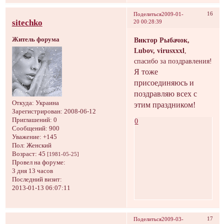
16
Поделиться
2009-01-
sitechko
20 00:28:39
Житель форума
Виктор Рыбачок,
Lubov, virusxxxl
,
спасибо за поздравления!
Я тоже
присоединяюсь и
поздравляю всех с
Откуда:
Украина
этим праздником!
Зарегистрирован
: 2008-06-12
Приглашений:
0
0
Сообщений:
900
Уважение:
+145
Пол:
Женский
Возраст:
45
[1981-05-25]
Провел на форуме:
3 дня 13 часов
Последний визит:
2013-01-13 06:07:11
17
Поделиться
2009-03-