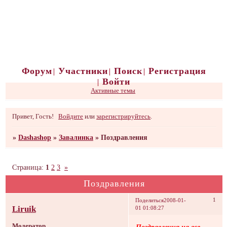
Форум
Участники
Поиск
Регистрация
Войти
Активные темы
Привет, Гость!
Войдите
или
зарегистрируйтесь
.
»
Dashashop
»
Завалинка
»
Поздравления
Страница:
1
2
3
»
Поздравления
1
Поделиться
2008-01-
Liruik
01 01:08:27
Модератор
Поздравления на все