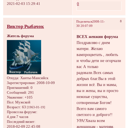
0
2021-02-03 15:29:41
8
Поделиться
2008-11-
Виктор Рыбачок
30 20:07:09
Житель форума
ВСЕХ женжин форума
Поздравляю с днем
матери. Желаю
вампроцветать , любить
и чтобы дети не огорчали
вас А только
радовали.Всех самых
Откуда:
Ханты-Мансийск
добрых благ.Вы в этой
Зарегистрирован
: 2008-10-09
жизни всё. Вы и мамы,
Приглашений:
0
вы и жены, вы и просто
Сообщений:
291
нежные существа,
Уважение:
+105
сотворенные Богом!
Пол:
Мужской
Возраст:
63
[1963-01-19]
Всего вам самого
Провел на форуме:
светлого и доброго!!
4 дня 7 часов
УРА!Хвала всем
Последний визит:
женщинам - матерям.
2018-02-09 22:45:08