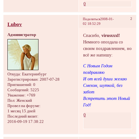
0
2
Поделиться
2008-01-
Lubov
02 18:52:29
Администратор
Спасибо,
virusxxxl!
Немного опоздала со
своим поздравлением, но
всё же напишу:
С Новым Годом
поздравляю
Откуда:
Екатеринбург
И от всей души желаю
Зарегистрирован
: 2007-07-28
Приглашений:
0
Смехом, шуткой, без
Сообщений:
5225
забот
Уважение:
+769
Встретить этот Новый
Пол:
Женский
Год!
Провел на форуме:
1 месяц 15 дней
0
Последний визит:
2016-09-19 17:38:22