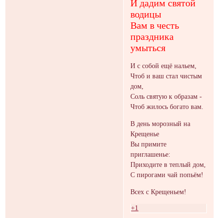
И дадим святой
водицы
Вам в честь
праздника
умыться
И с собой ещё нальем,
Чтоб и ваш стал чистым
дом,
Соль святую к образам -
Чтоб жилось богато вам.
В день морозный на
Крещенье
Вы примите
приглашенье:
Приходите в теплый дом,
С пирогами чай попьём!
Всех с Крещеньем!
+1