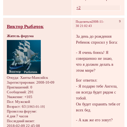
+2
9
Поделиться
2008-11-
Виктор Рыбачок
30 21:02:43
Житель форума
За день до рождения
Ребенок спросил у Бога:
- Я очень боюсь! Я
совершенно не знаю,
что я должен делать в
этом мире?
Откуда:
Ханты-Мансийск
Бог ответил:
Зарегистрирован
: 2008-10-09
- Я подарю тебе Ангела,
Приглашений:
0
он всегда будет рядом с
Сообщений:
291
Уважение:
+105
тобой.
Пол:
Мужской
Он будет охранять тебя от
Возраст:
63
[1963-01-19]
всех бед.
Провел на форуме:
4 дня 7 часов
- А как же его зовут?
Последний визит:
2018-02-09 22:45:08