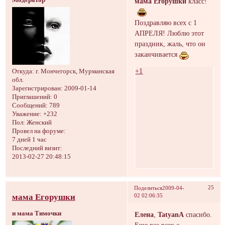
Модератор
мама Егорушки
класс!
Поздравляю всех с 1
АПРЕЛЯ! Люблю этот
праздник, жаль, что он
заканчивается
+1
Откуда:
г. Мончегорск, Мурманская
обл.
Зарегистрирован
: 2009-01-14
Приглашений:
0
Сообщений:
789
Уважение:
+232
Пол:
Женский
Провел на форуме:
7 дней 1 час
Последний визит:
2013-02-27 20:48:15
25
Поделиться
2009-04-
мама Егорушки
02 02:06:35
и мама Тимочки
Елена
,
TatyanA
спасибо.
Еще раз всех с