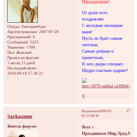
Праздником!
От души всех
поздравляю
С молодым звенящим
Откуда:
Екатеринбург
Зарегистрирован
: 2007-07-28
маем!
Приглашений:
0
Пусть он будет самым
Сообщений:
5225
светлым,
Уважение:
+769
Самым добрым и
Пол:
Женский
приветным,
Провел на форуме:
1 месяц 15 дней
В лето двери отворяет,
Последний визит:
Щедро счастьем одаряет!
2016-09-19 17:38:22
0
27
Поделиться
2009-05-
Sarkazmus
01 15:06:45
Житель форума
Всех с
Праздником.Мир,Труд,Май