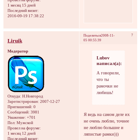
1 месяц 15 дней
Последний визит:
2016-09-19 17:38:22
7
Поделиться
2008-11-
Liruik
05 00:55:39
Модератор
Lubov
написал(а):
А говорили,
что ты
рамочки не
любишь!
Откуда:
Н.Новгород
Зарегистрирован
: 2007-12-27
Приглашений:
0
Сообщений:
3981
Я ведь на самом деле их
Уважение:
+701
не очень люблю, точнее
Пол:
Мужской
не люблю большие и
Провел на форуме:
1 месяц 12 дней
ляпистые рамки)))
Последний визит: