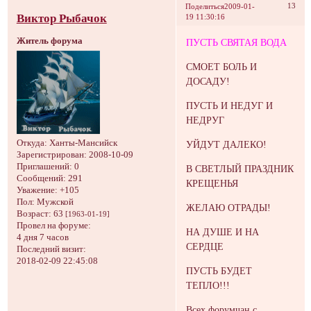
13
Поделиться
2009-01-
Виктор Рыбачок
19 11:30:16
Житель форума
ПУСТЬ СВЯТАЯ ВОДА
СМОЕТ БОЛЬ И
ДОСАДУ!
ПУСТЬ И НЕДУГ И
НЕДРУГ
Откуда:
Ханты-Мансийск
УЙДУТ ДАЛЕКО!
Зарегистрирован
: 2008-10-09
Приглашений:
0
В СВЕТЛЫЙ ПРАЗДНИК
Сообщений:
291
КРЕЩЕНЬЯ
Уважение:
+105
Пол:
Мужской
ЖЕЛАЮ ОТРАДЫ!
Возраст:
63
[1963-01-19]
Провел на форуме:
НА ДУШЕ И НА
4 дня 7 часов
СЕРДЦЕ
Последний визит:
2018-02-09 22:45:08
ПУСТЬ БУДЕТ
ТЕПЛО!!!
Всех форумчан с