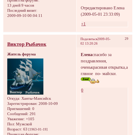
Провел на форуме:
13 дней 9 часов
Отредактировано Елена
Последний визит:
(2009-05-01 23:33:09)
2009-09-10 00:04:11
+1
29
Поделиться
2009-05-
Виктор Рыбачок
02 13:20:26
Житель форума
Елена
спасибо за
поздравления,
оченькрасивая открытка,а
глвное по- майски.
0
Откуда:
Ханты-Мансийск
Зарегистрирован
: 2008-10-09
Приглашений:
0
Сообщений:
291
Уважение:
+105
Пол:
Мужской
Возраст:
63
[1963-01-19]
Провел на форуме: