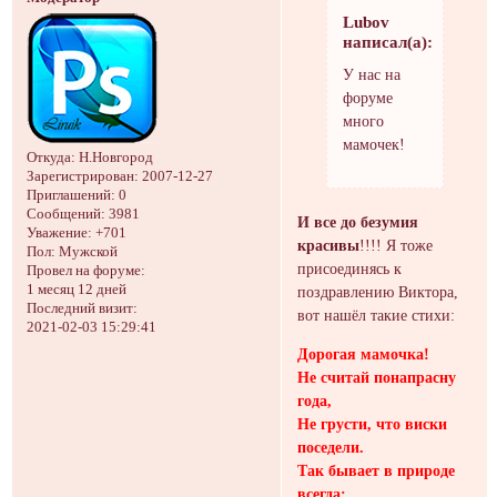
Lubov
написал(а):
У нас на
форуме
много
мамочек!
Откуда:
Н.Новгород
Зарегистрирован
: 2007-12-27
Приглашений:
0
Сообщений:
3981
И все до безумия
Уважение:
+701
красивы
!!!! Я тоже
Пол:
Мужской
присоединясь к
Провел на форуме:
1 месяц 12 дней
поздравлению Виктора,
Последний визит:
вот нашёл такие стихи:
2021-02-03 15:29:41
Дорогая мамочка!
Не считай понапрасну
года,
Не грусти, что виски
поседели.
Так бывает в природе
всегда: