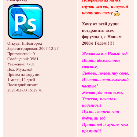
случаи жизни, я первый
начну эту тему
Хочу от всей души
поздравить всех
форумчан, с Новым
2008м Годом !!!!
Откуда:
Н.Новгород
Зарегистрирован
: 2007-12-27
Желаю вам в Новый год
Приглашений:
0
Сообщений:
3981
Найти абсолютное
Уважение:
+701
счастье,
Пол:
Мужской
Любовь, половинку свою,
Провел на форуме:
И стать неотъемлемой
1 месяц 12 дней
Последний визит:
частью!
2021-02-03 15:29:41
Желаю удачи во всем,
Успехов, мечты и
надежды!
Пусть станет ваш
будущий год
Приятней и лучше, чем
прежний!