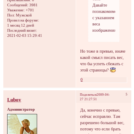
Приглашений:
0
Давайте
Сообщений:
3981
Уважение:
+701
познакомимся!
Пол:
Мужской
с указанием
Провел на форуме:
веса
1 месяц 12 дней
изображения.
Последний визит:
2021-02-03 15:29:41
Но тоже в превью, иначе
какой смысл писать вес,
что бы успеть сбежать с
этой страницы?
0
5
Поделиться
2009-04-
Lubov
27 21:27:51
Администратор
Да, конечно с превью,
сейчас исправлю. Там
разрешено большой вес,
потому что если брать