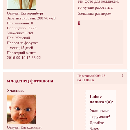
эти фото для коллажей,
то лучше работать с
большим размером.
Откуда:
Екатеринбург
Зарегистрирован
: 2007-07-28
0
Приглашений:
0
Сообщений:
5225
Уважение:
+769
Пол:
Женский
Провел на форуме:
1 месяц 15 дней
Последний визит:
2016-09-19 17:38:22
6
Поделиться
2009-05-
младенец фотошопа
04 01:06:06
Участник
Lubov
написал(а):
Уважаемые
форумчане!
Давайте
Откуда:
Казахляндия
будем