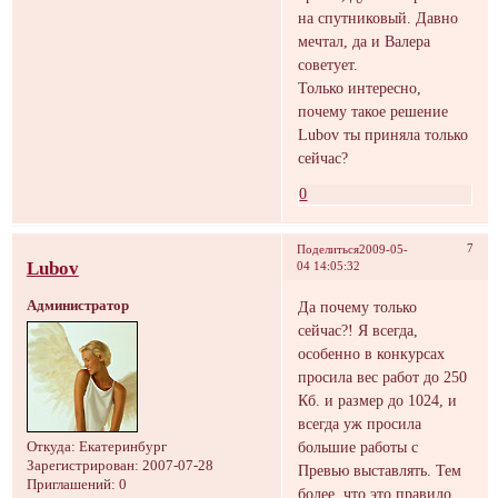
на спутниковый. Давно
мечтал, да и Валера
советует.
Только интересно,
почему такое решение
Lubov ты приняла только
сейчас?
0
7
Поделиться
2009-05-
Lubov
04 14:05:32
Администратор
Да почему только
сейчас?! Я всегда,
особенно в конкурсах
просила вес работ до 250
Кб. и размер до 1024, и
всегда уж просила
большие работы с
Откуда:
Екатеринбург
Зарегистрирован
: 2007-07-28
Превью выставлять. Тем
Приглашений:
0
более, что это правило