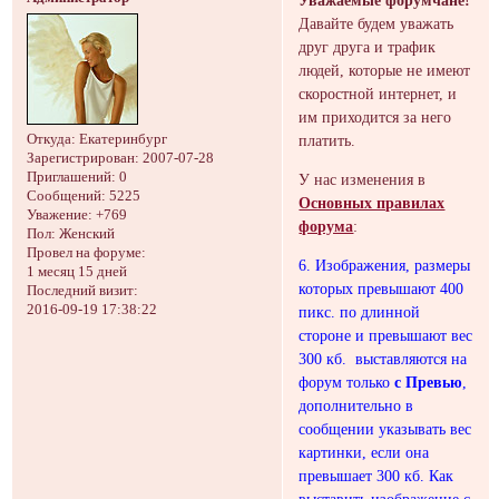
Давайте будем уважать
друг друга и трафик
людей, которые не имеют
скоростной интернет, и
им приходится за него
платить.
Откуда:
Екатеринбург
Зарегистрирован
: 2007-07-28
Приглашений:
0
У нас изменения в
Сообщений:
5225
Основных правилах
Уважение:
+769
форума
:
Пол:
Женский
Провел на форуме:
6. Изображения, размеры
1 месяц 15 дней
которых превышают 400
Последний визит:
2016-09-19 17:38:22
пикс. по длинной
стороне и превышают вес
300 кб. выставляются на
форум только
с Превью
,
дополнительно в
сообщении указывать вес
картинки, если она
превышает 300 кб. Как
выставить изображение с