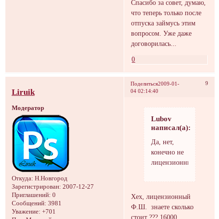
Спасибо за совет, думаю,
что теперь только после
отпуска займусь этим
вопросом. Уже даже
договорилась...
0
9
Поделиться
2009-01-
Liruik
04 02:14:40
Модератор
Lubov
написал(а):
Да, нет,
конечно не
лицензионный.
Откуда:
Н.Новгород
Зарегистрирован
: 2007-12-27
Приглашений:
0
Хех, лицензионный
Сообщений:
3981
Ф.Ш. знаете сколько
Уважение:
+701
стоит ??? 16000