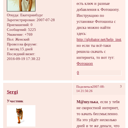
есть ключ и разные
добавления к Фотошопу.
Инструкцию по
Откуда:
Екатеринбург
Зарегистрирован
: 2007-07-28
установке Фотошопа с
Приглашений:
0
диска можно найти
Сообщений:
5225
здесь:
Уважение:
+769
http://globator.net/help_install.
Пол:
Женский
Провел на форуме:
но если ты всё-таки
1 месяц 15 дней
решила скачать с
Последний визит:
интернета, то вот тут:
2016-09-19 17:38:22
Фотошоп
0
3
Поделиться
2007-08-
Sergi
14 21:56:26
Участник
М@шулька
, если у тебя
не скоростной интернет,
то качать бессмысленно.
На это уйдёт несколько
дней и те же деньги, что