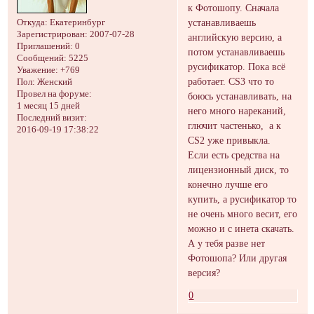
к Фотошопу. Сначала
устанавливаешь
Откуда:
Екатеринбург
Зарегистрирован
: 2007-07-28
английскую версию, а
Приглашений:
0
потом устанавливаешь
Сообщений:
5225
русификатор. Пока всё
Уважение:
+769
работает. CS3 что то
Пол:
Женский
Провел на форуме:
боюсь устанавливать, на
1 месяц 15 дней
него много нареканий,
Последний визит:
глючит частенько, а к
2016-09-19 17:38:22
CS2 уже привыкла.
Если есть средства на
лицензионный диск, то
конечно лучше его
купить, а русификатор то
не очень много весит, его
можно и с инета скачать.
А у тебя разве нет
Фотошопа? Или другая
версия?
0