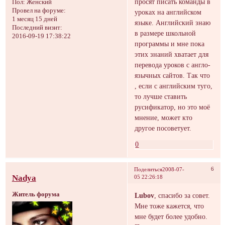
просят писать команды в
Пол:
Женский
Провел на форуме:
уроках на английском
1 месяц 15 дней
языке. Английский знаю
Последний визит:
в размере школьной
2016-09-19 17:38:22
программы и мне пока
этих знаний хватает для
перевода уроков с англо-
язычных сайтов. Так что
, если с английским туго,
то лучше ставить
русификатор, но это моё
мнение, может кто
другое посоветует.
0
6
Поделиться
2008-07-
Nadya
05 22:26:18
Житель форума
Lubov
, спасибо за совет.
Мне тоже кажется, что
мне будет более удобно.