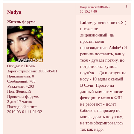
8
Поделиться
2008-07-
Nadya
06 15:27:46
Житель форума
Lubov
, у меня стоит CS (
и тоже не
лицензионный: да
простят меня
производители Adobe!) Я
решила поставить, как у
тебя - думала потяну, но
Откуда:
г. Пермь
потратилась: купила
Зарегистрирован
: 2008-05-01
ноутбук... Да и отпуск на
Приглашений:
0
носу - 10 едим с семьёй
Сообщений:
705
В Сочи. Просто на
Уважение:
+203
данный момент многие
Пол:
Женский
Провел на форуме:
функции у меня в ФШ
2 дня 17 часов
не работают - полет
Последний визит:
бабочки, например не
2010-03-01 11:01:32
могла сделать по уроку,
не трансформировалось
так как надо.