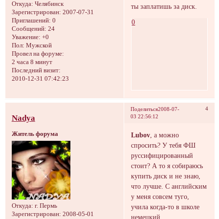
Откуда:
Челябинск
ты заплатишь за диск.
Зарегистрирован
: 2007-07-31
Приглашений:
0
0
Сообщений:
24
Уважение:
+0
Пол:
Мужской
Провел на форуме:
2 часа 8 минут
Последний визит:
2010-12-31 07:42:23
4
Поделиться
2008-07-
Nadya
03 22:56:12
Житель форума
Lubov
, а можно
спросить? У тебя ФШ
руссифицированный
стоит? А то я собираюсь
купить диск и не знаю,
что лучше. С английским
у меня совсем туго,
Откуда:
г. Пермь
учила когда-то в школе
Зарегистрирован
: 2008-05-01
немецкий...