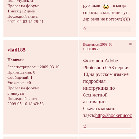
Пол:
Мужской
рубчиков
, я когда
Провел на форуме:
1 месяц 12 дней
спросил в магазине чуть
Последний визит:
дар речи не потерял))))))
2021-02-03 15:29:41
0
10
Поделиться
2009-03-
vlad185
10 00:08:23
Новичок
Фотошоп Adobe
Зарегистрирован
: 2009-03-10
Photoshop CS3 версия
Приглашений:
0
10,на русском языке+
Сообщений:
1
подробная
Уважение:
+0
инструкция по
Провел на форуме:
3 минуты
бесплатной
Последний визит:
активации.
2009-05-10 18:43:53
Скачать можно
здесь:
http://shocker.ucoz.net
0