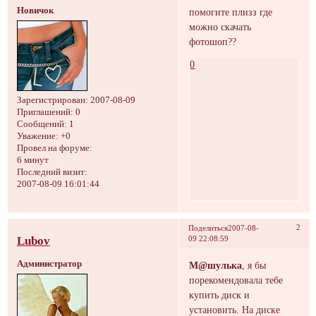
Новичок
помогите плизз где
можно скачать
фотошоп??
0
Зарегистрирован
: 2007-08-09
Приглашений:
0
Сообщений:
1
Уважение:
+0
Провел на форуме:
6 минут
Последний визит:
2007-08-09 16:01:44
2
Поделиться
2007-08-
Lubov
09 22:08:59
Администратор
М@шулька
, я бы
порекомендовала тебе
купить диск и
установить. На диске