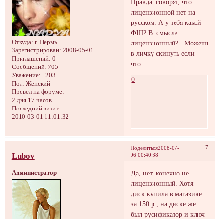
Правда, говорят, что
лицензионной нет на
русском. А у тебя какой
ФШ? В смысле
Откуда:
г. Пермь
лицензионный?...Можешь
Зарегистрирован
: 2008-05-01
в личку скинуть если
Приглашений:
0
что...
Сообщений:
705
Уважение:
+203
0
Пол:
Женский
Провел на форуме:
2 дня 17 часов
Последний визит:
2010-03-01 11:01:32
7
Поделиться
2008-07-
Lubov
06 00:40:38
Администратор
Да, нет, конечно не
лицензионный. Хотя
диск купила в магазине
за 150 р., на диске же
был русификатор и ключ