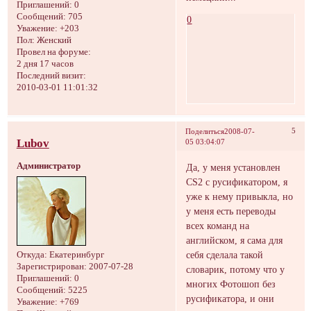
Приглашений:
0
Сообщений:
705
0
Уважение:
+203
Пол:
Женский
Провел на форуме:
2 дня 17 часов
Последний визит:
2010-03-01 11:01:32
5
Поделиться
2008-07-
Lubov
05 03:04:07
Администратор
Да, у меня установлен
CS2 с русификатором, я
уже к нему привыкла, но
у меня есть переводы
всех команд на
английском, я сама для
себя сделала такой
Откуда:
Екатеринбург
Зарегистрирован
: 2007-07-28
словарик, потому что у
Приглашений:
0
многих Фотошоп без
Сообщений:
5225
русификатора, и они
Уважение:
+769