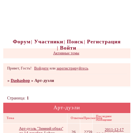
Форум
Участники
Поиск
Регистрация
Войти
Активные темы
Привет, Гость!
Войдите
или
зарегистрируйтесь
.
»
Dashashop
»
Арт-дуэли
Страница:
1
Арт-дуэли
Последнее
Тема
Ответов
Просмотров
сообщение
Арт-дуэль "Зимний образ"
2011-12-17
26
2259
до 14 декабря
Lubov