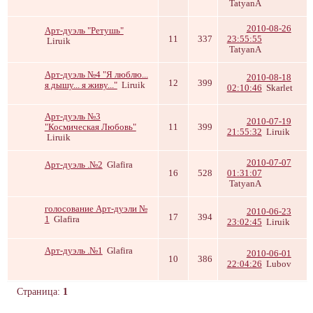
TatyanA
2010-08-26
Арт-дуэль "Ретушь"
11
337
23:55:55
Liruik
TatyanA
Арт-дуэль №4 "Я люблю...
2010-08-18
12
399
я дышу... я живу..."
Liruik
02:10:46
Skarlet
Арт-дуэль №3
2010-07-19
"Космическая Любовь"
11
399
21:55:32
Liruik
Liruik
2010-07-07
Арт-дуэль .№2
Glafira
16
528
01:31:07
TatyanA
голосование Арт-дуэли №
2010-06-23
17
394
1
Glafira
23:02:45
Liruik
Арт-дуэль .№1
Glafira
2010-06-01
10
386
22:04:26
Lubov
Страница:
1