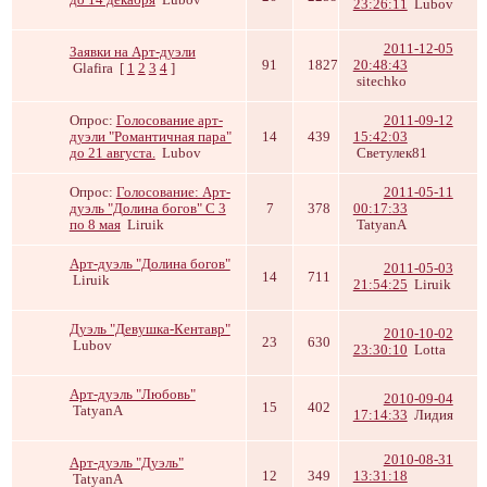
23:26:11
Lubov
2011-12-05
Заявки на Арт-дуэли
91
1827
20:48:43
Glafira
[
1
2
3
4
]
sitechko
Опрос:
Голосование арт-
2011-09-12
дуэли "Романтичная пара"
14
439
15:42:03
до 21 августа.
Lubov
Светулек81
Опрос:
Голосование: Арт-
2011-05-11
дуэль "Долина богов" С 3
7
378
00:17:33
по 8 мая
Liruik
TatyanA
Арт-дуэль "Долина богов"
2011-05-03
14
711
Liruik
21:54:25
Liruik
Дуэль "Девушка-Кентавр"
2010-10-02
23
630
Lubov
23:30:10
Lotta
Арт-дуэль "Любовь"
2010-09-04
15
402
TatyanA
17:14:33
Лидия
2010-08-31
Арт-дуэль "Дуэль"
12
349
13:31:18
TatyanA