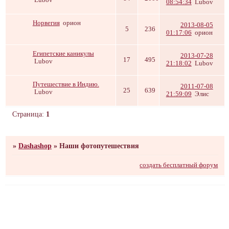
08:54:34
Lubov
Норвегия
орион
2013-08-05
5
236
01:17:06
орион
Египетские каникулы
2013-07-28
17
495
Lubov
21:18:02
Lubov
Путешествие в Индию.
2011-07-08
25
639
Lubov
21:59:09
Элис
Страница:
1
»
Dashashop
»
Наши фотопутешествия
создать бесплатный форум