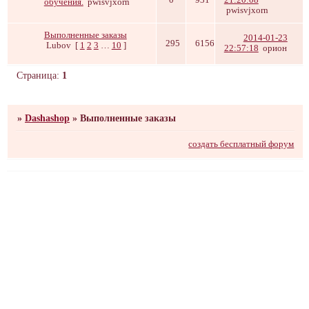
обучения.
pwisvjxorn
pwisvjxorn
Выполненные заказы
2014-01-23
295
6156
Lubov
[
1
2
3
…
10
]
22:57:18
орион
Страница:
1
»
Dashashop
»
Выполненные заказы
создать бесплатный форум