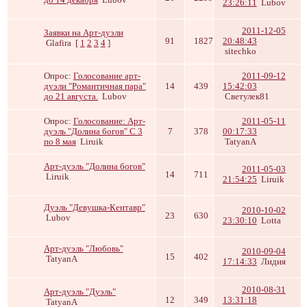
23:26:11
Lubov
2011-12-05
Заявки на Арт-дуэли
91
1827
20:48:43
Glafira
[
1
2
3
4
]
sitechko
Опрос:
Голосование арт-
2011-09-12
дуэли "Романтичная пара"
14
439
15:42:03
до 21 августа.
Lubov
Светулек81
Опрос:
Голосование: Арт-
2011-05-11
дуэль "Долина богов" С 3
7
378
00:17:33
по 8 мая
Liruik
TatyanA
Арт-дуэль "Долина богов"
2011-05-03
14
711
Liruik
21:54:25
Liruik
Дуэль "Девушка-Кентавр"
2010-10-02
23
630
Lubov
23:30:10
Lotta
Арт-дуэль "Любовь"
2010-09-04
15
402
TatyanA
17:14:33
Лидия
2010-08-31
Арт-дуэль "Дуэль"
12
349
13:31:18
TatyanA