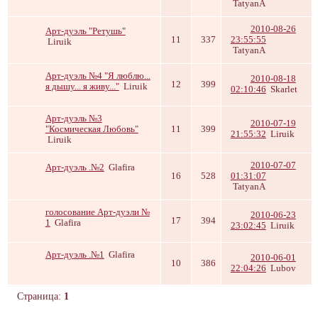
TatyanA
2010-08-26
Арт-дуэль "Ретушь"
11
337
23:55:55
Liruik
TatyanA
Арт-дуэль №4 "Я люблю...
2010-08-18
12
399
я дышу... я живу..."
Liruik
02:10:46
Skarlet
Арт-дуэль №3
2010-07-19
"Космическая Любовь"
11
399
21:55:32
Liruik
Liruik
2010-07-07
Арт-дуэль .№2
Glafira
16
528
01:31:07
TatyanA
голосование Арт-дуэли №
2010-06-23
17
394
1
Glafira
23:02:45
Liruik
Арт-дуэль .№1
Glafira
2010-06-01
10
386
22:04:26
Lubov
Страница:
1