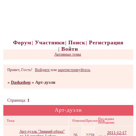
Форум
Участники
Поиск
Регистрация
Войти
Активные темы
Привет, Гость!
Войдите
или
зарегистрируйтесь
.
»
Dashashop
»
Арт-дуэли
Страница:
1
Арт-дуэли
Последнее
Тема
Ответов
Просмотров
сообщение
Арт-дуэль "Зимний образ"
2011-12-17
26
2259
до 14 декабря
Lubov